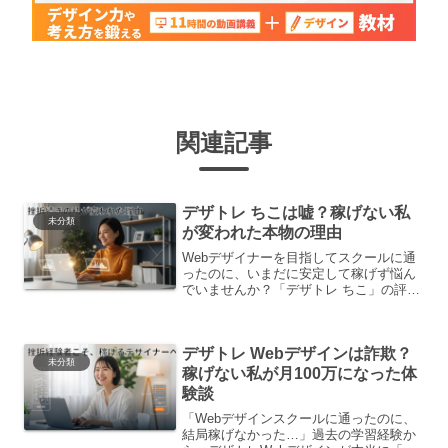
関連記事
デザトレ ちこは嘘？稼げない私
未分類
が変われた本物の理由
Webデザイナーを目指してスクールに通
ったのに、いまだに安定して稼げず悩ん
でいませんか？「デザトレ ちこ」の評判
を見ても、「本当に稼げるようになる
の？」と半信半疑かもしれません。過去
の挫折経験から「今度こそは失敗したく
デザトレ Webデザインは詐欺？
ない」という強い思い
未分類
稼げない私が月100万になった体
験談
「Webデザインスクールに通ったのに、
結局稼げなかった…」過去の学習経験か