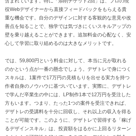
含まれています。特に「添削チケット2回」は、プロの現
役Webデザイナーから直接フィードバックをもらえる貴
重な機会です。自分のデザインに対する客観的な意見や改
善点を知ることで、独学では気づきにくいスキルアップの
壁を乗り越えることができます。追加料金の心配なく、安
心して学習に取り組めるのは大きなメリットです。
では、59,800円という料金に対して、本当に元が取れる
のかという点が一番の懸念でしょう。デザトレで身につく
スキルは、1案件で17万円の見積もりを出せる実力を持つ
作者自身のノウハウに基づいています。実際に、デザトレ
で学んだ卒業生の中には、LP制作1本で12万円を受注した
方もいます。つまり、たった1つの案件を受注できれば、
デザトレの受講料を十分に回収し、それ以上の収入を得る
ことが可能です。このように、デザトレで習得する「稼げ
るデザインスキル」は、投資額をはるかに上回るリターン