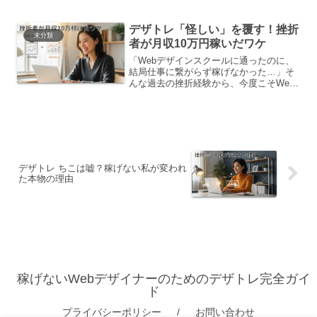
Webデザイナーとして安定した収入を得
たい」と考えているなら、デザトレの評
デザトレ「怪しい」を覆す！挫折
判は気になりますよね。
未分類
者が月収10万円稼いだワケ
「Webデザインスクールに通ったのに、
結局仕事に繋がらず稼げなかった…」そ
んな過去の挫折経験から、今度こそWeb
デザイナーとして安定した収入を得られ
るのか、デザトレに対しても「怪しい」
という不安を感じていませんか？もう失
敗したくないと考
デザトレ ちこは嘘？稼げない私が変われ
た本物の理由
稼げないWebデザイナーのためのデザトレ完全ガイ
ド
プライバシーポリシー
お問い合わせ