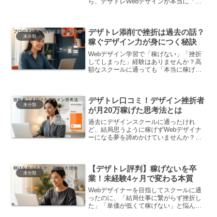
ら、デザトレWebデザインが本当に「稼
げる」Webデザイナーになるための有効
な手段なのか、不安に感じていません
か？デザトレWebデザインは詐欺ではな
デザトレ添削で挫折は過去の話？
いのか、過去に稼
未分類
稼ぐデザイン力が身につく秘訣
Webデザイン学習で「稼げない」「挫折
してしまった」経験はありませんか？高
額なスクールに通っても「本当に稼げる
デザイナーになれるのか」という不安は
消えないかもしれませんね。もう失敗し
たくないと強く願うあなたへ、この記事
デザトレ口コミ！デザイン挫折者
では、知識共有プラ
未分類
が月20万稼げた思考法とは
過去にデザインスクールに通ったけれ
ど、結局思うように稼げずWebデザイナ
ーになる夢を諦めかけていませんか？
「デザトレ」の口コミを調べているあな
たは、まさに「今度こそ稼ぎたい」と強
く願っているはずです。単価の低い案件
【デザトレ評判】稼げないを卒
ばかりで、理想の収入にはほ
未分類
業！未経験4ヶ月で変わる本質
Webデザイナーを目指してスクールに通
ったのに、「結局仕事に繋がらず挫折し
た」「単価が低くて稼げない」と悩んで
いませんか？「今度こそ、未経験から