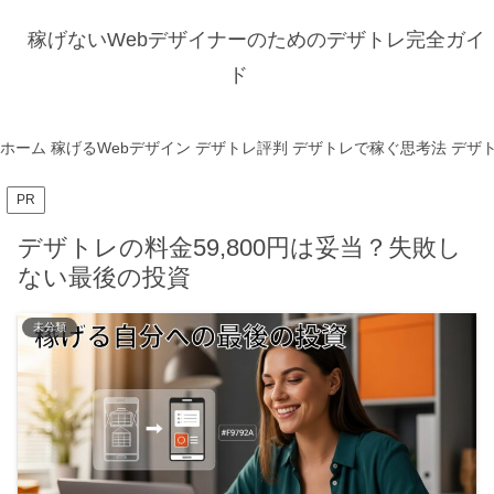
稼げないWebデザイナーのためのデザトレ完全ガイ
ド
ホーム
稼げるWebデザイン
デザトレ評判
デザトレで稼ぐ思考法
デザ
PR
デザトレの料金59,800円は妥当？失敗し
ない最後の投資
未分類